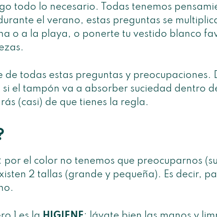
tigo todo lo necesario. Todas tenemos pensami
durante el verano, estas preguntas se multiplic
ina o a la playa, o ponerte tu vestido blanco f
ezas.
e de todas estas preguntas y preocupaciones. 
o si el tampón va a absorber suciedad dentro de
rás (casi) de que tienes la regla.
?
 por el color no tenemos que preocuparnos (su
xisten 2 tallas (grande y pequeña). Es decir, p
no.
ro 1 es la
HIGIENE
: lávate bien las manos y li