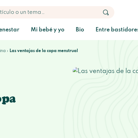
enestar
Mi bebé y yo
Bio
Entre bastidore
ina
Las ventajas de la copa menstrual
opa