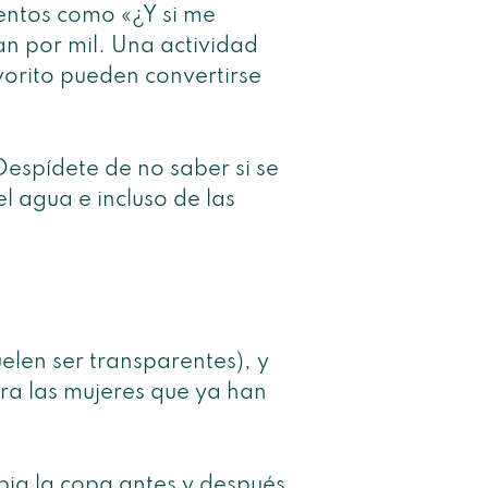
entos como «¿Y si me
an por mil. Una actividad
avorito pueden convertirse
Despídete de no saber si se
l agua e incluso de las
elen ser transparentes), y
ara las mujeres que ya han
mpia la copa antes y después