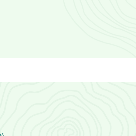
a…
s
os