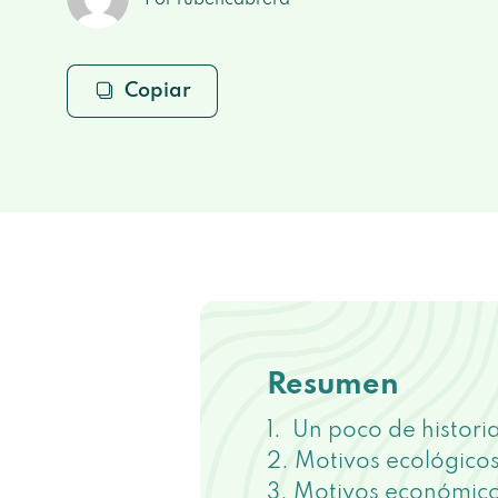
Por rubencabrera
Copiar
Resumen
Un poco de histori
Motivos ecológico
Motivos económic