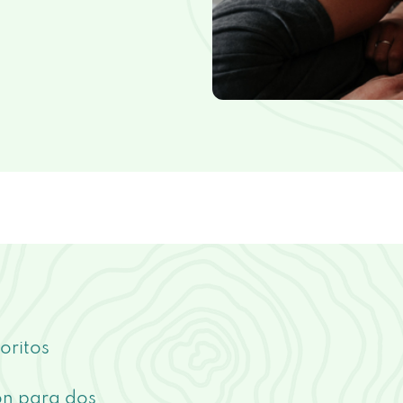
oritos
ón para dos