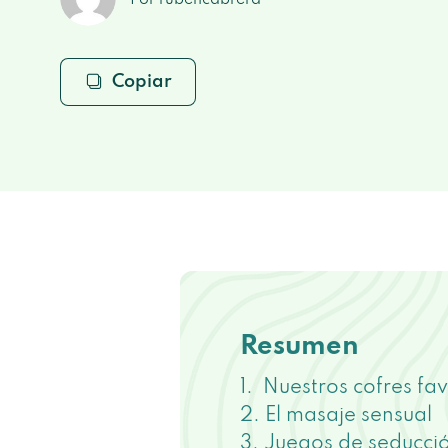
Por rubencabrera
Copiar
Resumen
Nuestros cofres fav
El masaje sensual
Juegos de seducci