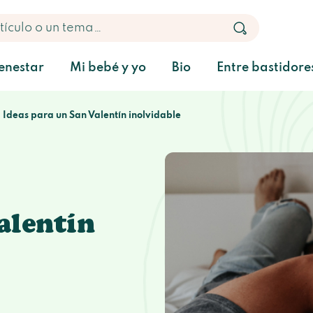
enestar
Mi bebé y yo
Bio
Entre bastidore
Ideas para un San Valentín inolvidable
alentín