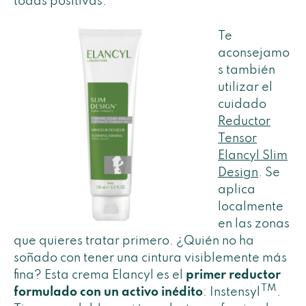
todas positivas.
Te
aconsejamo
s también
utilizar el
cuidado
Reductor
Tensor
Elancyl Slim
Design
. Se
aplica
localmente
en las zonas
que quieres tratar primero. ¿Quién no ha
soñado con tener una cintura visiblemente más
fina? Esta crema Elancyl es el
primer reductor
TM
formulado con un activo inédito
: Instensyl
.