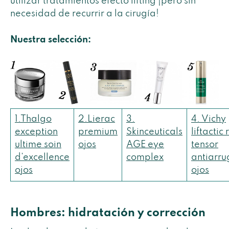
utilizar tratamientos efecto lifting ¡pero sin
necesidad de recurrir a la cirugía!
Nuestra selección:
1.Thalgo
2.Lierac
3.
4. Vichy
exception
premium
Skinceuticals
liftactic 
ultime soin
ojos
AGE eye
tensor
d’excellence
complex
antiarru
ojos
ojos
Hombres: hidratación y corrección