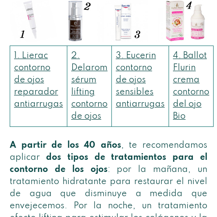
1. Lierac
2.
3. Eucerin
4. Ballot
contorno
Delarom
contorno
Flurin
de ojos
sérum
de ojos
crema
reparador
lifting
sensibles
contorno
antiarrugas
contorno
antiarrugas
del ojo
de ojos
Bio
A partir de los 40 años
, te recomendamos
aplicar
dos tipos de tratamientos para el
contorno de los ojos
: por la mañana, un
tratamiento hidratante para restaurar el nivel
de agua que disminuye a medida que
envejecemos. Por la noche, un tratamiento