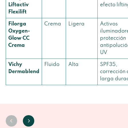
Liftactiv
efecto lifti
Flexilift
Filorga
Crema
Ligera
Activos
Oxygen-
iluminador
Glow CC
protección
Crema
antipolució
UV
Vichy
Fluido
Alta
SPF35,
Dermablend
corrección
larga dura