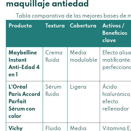
maquillaje antiedad
Tabla comparativa de las mejores bases de 
Producto
Textura
Cobertura
Activos /
Beneficios
clave
Maybelline
Crema
Media
Efecto alis
Instant
fluida
modulable
matificante
Anti-Edad 4
perfeccion
en 1
L’Oréal
Sérum
Ligera
Ácido
Paris Accord
fluido
hialurónico
Parfait
efecto
Sérum con
rellenador
color
Vichy
Fluido
Media
Vitamina E